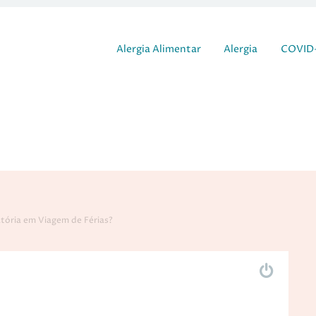
Pular para o conteúdo
Alergia Alimentar
Alergia
COVID-
atória em Viagem de Férias?