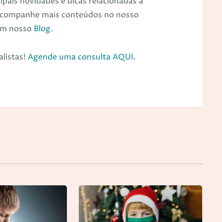
pais novidades e dicas relacionadas à
s. Acompanhe mais conteúdos no nosso
em nosso
Blog
.
listas!
Agende uma consulta AQUI
.