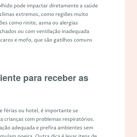
olhido pode impactar diretamente a saúde
m climas extremos, como regiões muito
ões como rinite, asma ou alergias
fechados ou com ventilação inadequada
ácaros e mofo, que são gatilhos comuns
ente para receber as
 férias ou hotel, é importante se
ara crianças com problemas respiratórios.
lação adequada e prefira ambientes sem
umulam poeira. Outra dica é levar itens de