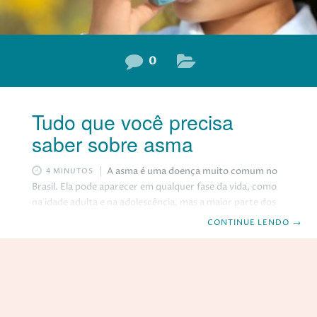
0
Tudo que você precisa
saber sobre asma
A asma é uma doença muito comum no
4 MINUTOS
Brasil. Ela pode aparecer em qualquer fase da vida, como
na idade adulta e na adolescência, mas a maior parte dos
casos aparece durante a infância. Segundo a Sociedade
CONTINUE LENDO
→
Brasileira de Pneumologia e Tisiologia, 20 milhões de
brasileiros têm asma e, desses, de 30% a 80%
desenvolvem a doença antes dos 3 anos. Se você tem uma
criança pequena em casa, certamente esse artigo pode lhe
interessar. Nele, vamos apresentar: o que é a