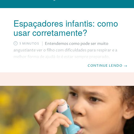
Espaçadores infantis: como
usar corretamente?
Entendemos como pode ser muito
5 MINUTOS
angustiante ver o filho com dificuldades para respirar e a
melhor forma de ajudá-lo é estar sempre preparado,
levando os medicamentos com você, uma vez que uma
CONTINUE LENDO
→
crise de asma pode acontecer a qualquer momento. Um
espaçador infantil é semelhante a um tubo cilíndrico
valvulado e cria um “espaço” entre a boca do seu filho e o
inalador para que o medicamento alcance os pulmões com
mais qualidade. Eles são cada vez mais utilizados, tendo
em vista