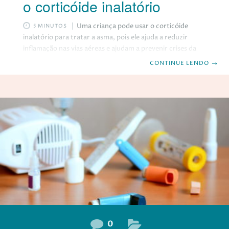
o corticóide inalatório
Uma criança pode usar o corticóide
5 MINUTOS
inalatório para tratar a asma, pois ele ajuda a reduzir
inflamação nas vias aéreas e ajudam a prevenir crises da
doença. O corticóide inalatório reduz a inflamação nos
CONTINUE LENDO
→
pulmões, permitindo que a criança respire melhor. Em
alguns casos, eles também reduzem a produção de muco
e geralmente levam algumas semanas para fazer efeito. A
medicação não serve para tratar um surto de asma
repentino, mas seu filho ainda deve usar o medicamento
para evitar uma crise
0