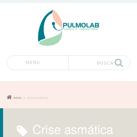
MENU
BUSCA
Pular para o conteúdo
Início
crise asmática
crise asmática