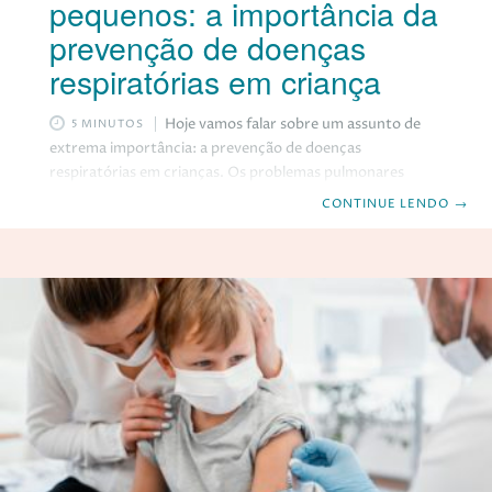
pequenos: a importância da
prevenção de doenças
respiratórias em criança
Hoje vamos falar sobre um assunto de
5 MINUTOS
extrema importância: a prevenção de doenças
respiratórias em crianças. Os problemas pulmonares
podem afetar significativamente a qualidade de vida dos
CONTINUE LENDO
→
pequenos, por isso é fundamental estar atento aos
cuidados necessários para garantir a saúde pulmonar
infantil. Neste post, vamos explorar a importância da
prevenção, os principais fatores de risco e dicas práticas
para proteger os pulmões dos nossos pequenos.
Acompanhe e descubra como cuidar da saúde respiratória
das crianças de forma eficaz e preventiva. Vamos