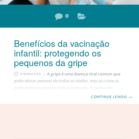
0
Benefícios da vacinação
infantil: protegendo os
pequenos da gripe
A gripe é uma doença viral comum que
4 MINUTOS
pode afetar pessoas de todas as idades, mas as crianças
estão entre os grupos mais vulneráveis. A vacinação
contra a gripe é uma medida crucial para proteger os
CONTINUE LENDO
→
pequenos contra os sintomas e complicações dessa
doença sazonal. Neste post, vamos discutir a importância
da vacinação contra a gripe em crianças e como ela pode
ajudar a manter a saúde e o bem-estar dos pequenos. A
importância da vacinação infantil A vacinação infantil
desempenha um