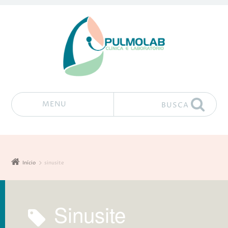
MENU
BUSCA
Pular para o conteúdo
Início
sinusite
sinusite