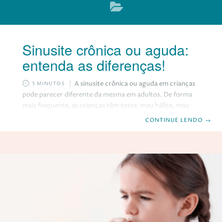
Sinusite crônica ou aguda:
entenda as diferenças!
A sinusite crônica ou aguda em crianças
5 MINUTOS
pode parecer diferente da mesma em adultos. De forma
mais frequente, as crianças têm tosse, mau hálito, mau
humor, baixa energia e inchaço ao redor dos olhos, além
CONTINUE LENDO
→
do gotejamento nasal espesso. Na maioria das vezes, as
crianças são diagnosticadas com sinusite viral, que
melhora com o tratamento dos sintomas, sem
necessidade de antibiótico. Mas, como os seios da face do
seu filho não estão ainda totalmente desenvolvidos até o
final da adolescência, às vezes,