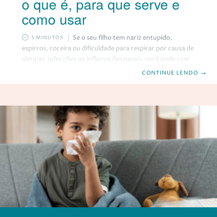
o que é, para que serve e
como usar
Se o seu filho tem nariz entupido,
5 MINUTOS
espirros, coceira ou dificuldade para respirar por causa de
alergias, infecções ou inflamações nasais, você pode usar
um spray nasal para aliviar os sintomas e melhorar a
CONTINUE LENDO
→
qualidade de vida dele. Mas você sabe o que é um spray
nasal, para que serve e como usar corretamente? Neste
artigo, vamos explicar tudo o que você precisa saber
sobre esse produto e dar algumas dicas de como escolher
o melhor para o seu filho. O que