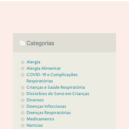
olhos e o nariz. Segundo a AAO-HNSF (Academia
Americana de Otorrinolaringologia e Cirurgia de Cabeça e
Pescoço), a doença afeta 1/8 da população mundial – e
muitas pessoas convivem com ela sem saber! Ela pode se
manifestar em
Categorias
Alergia
Alergia Alimentar
COVID-19 e Complicações
Respiratórias
Crianças e Saúde Respiratória
Distúrbios do Sono em Crianças
Diversos
Doenças Infecciosas
Doenças Respiratórias
Medicamento
Notícias