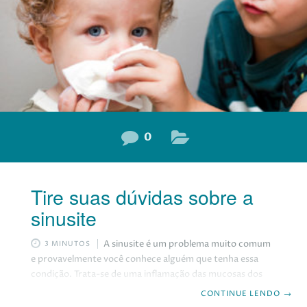
indicada quando a
0
Tire suas dúvidas sobre a
sinusite
A sinusite é um problema muito comum
3 MINUTOS
e provavelmente você conhece alguém que tenha essa
condição. Trata-se de uma inflamação das mucosas dos
seios da face, cavidades ósseas da face – que estão
CONTINUE LENDO
→
localizadas na maçãs do rosto, fundo dos olhos e entre os