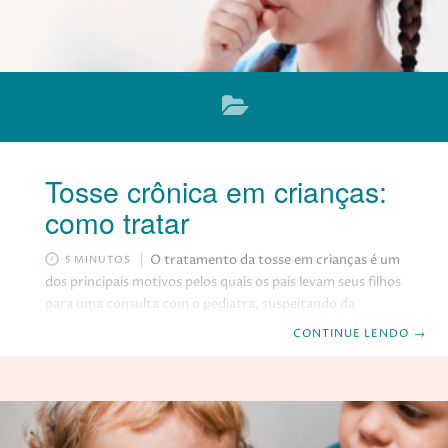
Tosse crônica em crianças:
como tratar
O tratamento da tosse em crianças é um
5 MINUTOS
dos principais motivos pelos quais os pais levam seus filhos
para uma consulta com o pediatra, suspeitando da
possibilidade de existir uma doença pulmonar. Quando um
CONTINUE LENDO
→
paciente infantil possui tosse produtiva (seca ou com
catarro) por três semanas seguidas, os pais ou
responsáveis devem ficar bastante atentos ao tipo de
tosse, pois, o quadro pode agravar em uma tosse crônica.
No caso das crianças, a tosse crônica pode vir a ser