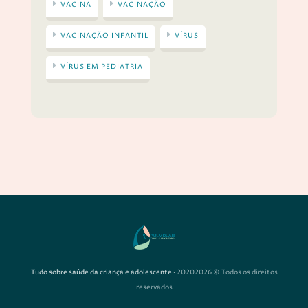
VACINA
VACINAÇÃO
VACINAÇÃO INFANTIL
VÍRUS
VÍRUS EM PEDIATRIA
Tudo sobre saúde da criança e adolescente
· 20202026 © Todos os direitos
reservados