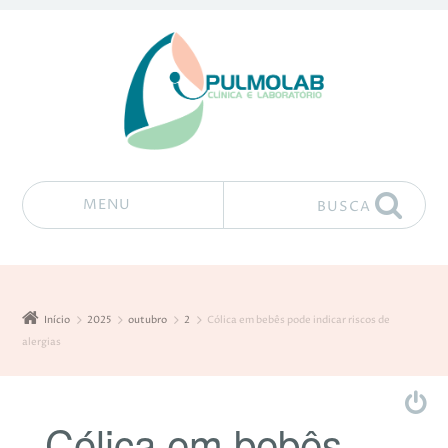
MENU
BUSCA
Pular para o conteúdo
Início
2025
outubro
2
Cólica em bebês pode indicar riscos de
alergias
Cólica em bebês