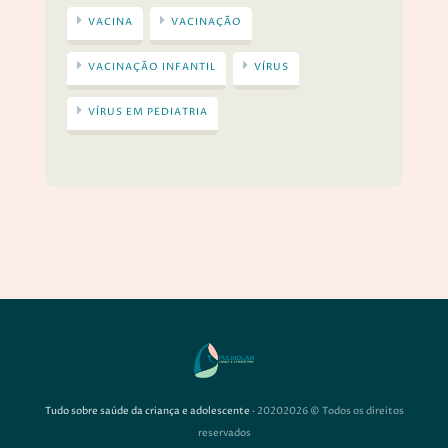
VACINA
VACINAÇÃO
VACINAÇÃO INFANTIL
VÍRUS
VÍRUS EM PEDIATRIA
Tudo sobre saúde da criança e adolescente
· 20202026 © Todos os direitos
reservados