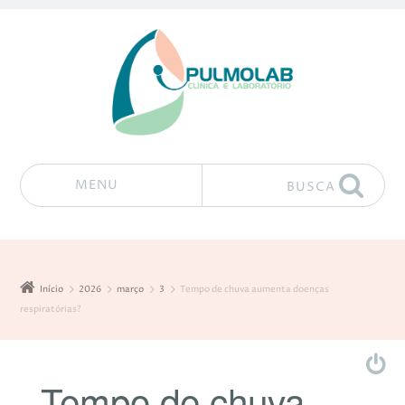
MENU
BUSCA
Pular para o conteúdo
Início
2026
março
3
Tempo de chuva aumenta doenças
respiratórias?
Tempo de chuva