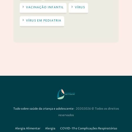
VACINAÇÃO INFANTIL
VÍRUS
VÍRUS EM PEDIATRIA
Tudo sobre saúde da criança e adolescente
· 20202026 © Todos os direitos
reservados
Alergia Alimentar
Alergia
COVID-19 e Complicações Respiratórias