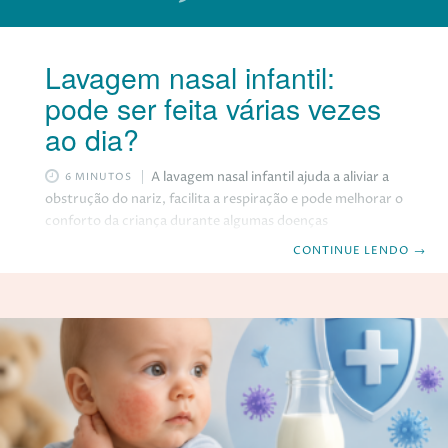
Lavagem nasal infantil:
pode ser feita várias vezes
ao dia?
A lavagem nasal infantil ajuda a aliviar a
6 MINUTOS
obstrução do nariz, facilita a respiração e pode melhorar o
conforto da criança durante algumas doenças
respiratórias. No entanto, ela nem sempre precisa fazer
CONTINUE LENDO
→
parte da rotina. Uma dúvida muito comum entre os pais é
se o nariz pode ser lavado várias vezes ao dia ou se o
excesso pode causar algum problema. A resposta depende
da situação clínica da criança. O que é a lavagem nasal? A
lavagem nasal é um procedimento simples