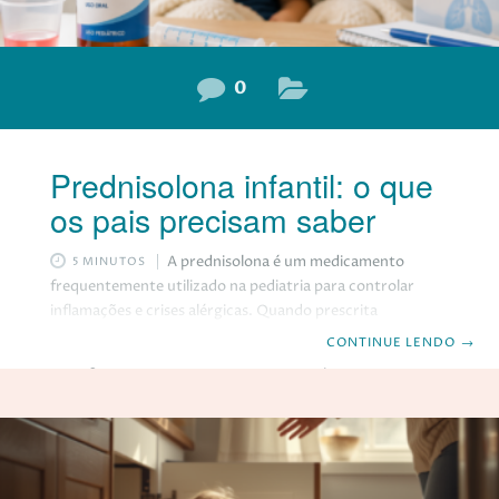
0
Prednisolona infantil: o que
os pais precisam saber
A prednisolona é um medicamento
5 MINUTOS
frequentemente utilizado na pediatria para controlar
inflamações e crises alérgicas. Quando prescrita
corretamente e utilizada pelo tempo adequado, costuma
CONTINUE LENDO
→
ser segura e eficaz. Ainda assim, muitos pais ficam
inseguros ao receber prescrição dessa medicação para
seus filhos. Afinal, por que ela é indicada? Existem riscos? E
quando é preciso ter mais atenção? O que é a
prednisolona? A prednisolona pertence ao grupo dos
corticosteroides, medicamentos capazes de reduzir