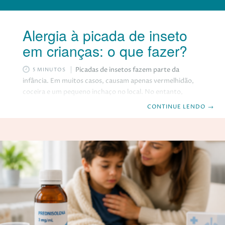
Alergia à picada de inseto
em crianças: o que fazer?
Picadas de insetos fazem parte da
5 MINUTOS
infância. Em muitos casos, causam apenas vermelhidão,
coceira e um pequeno inchaço no local. No entanto,
algumas crianças apresentam reações mais intensas, o
CONTINUE LENDO
→
que gera dúvidas e preocupação nos pais. A boa notícia é
que a maioria dessas reações não representam risco
grave. Ainda assim, existem situações que exigem
avaliação médica. Saber reconhecer esses sinais ajuda a
agir com segurança. Atenção: estamos falando de insetos
que não injetam veneno. Venenos de abelha, marimbondo
e formiga lava