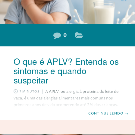
0
O que é APLV? Entenda os
sintomas e quando
suspeitar
A APLV, ou alergia à proteína do leite de
7 MINUTOS
vaca, é uma das alergias alimentares mais comuns nos
primeiros anos de vida acometendo até 2% das crianças.
Ela acontece quando o sistema imunológico reage de
CONTINUE LENDO
→
forma inadequada às proteínas presentes no leite de vaca.
Embora seja relativamente frequente na infância, a APLV
ainda gera muitas dúvidas. Afinal, ela pode provocar