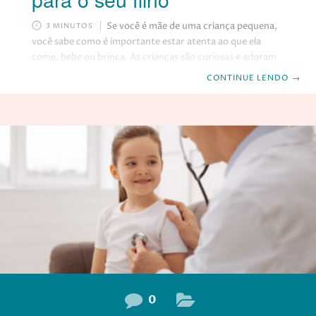
Se você é mãe de uma criança pequena,
3 MINUTOS
você sabe como é importante estar atenta ao que ela
come, bebe ou brinca. As crianças são curiosas e adoram
explorar o mundo com a boca, mas isso pode ser muito
CONTINUE LENDO
→
perigoso. Você sabia que, em alguns casos, a criança pode
engasgar com um alimento ou objeto e aspirá-lo para os
pulmões? Isso é chamado de aspiração de corpo estranho
e pode causar sérios problemas respiratórios, como
obstrução, inflamação e infecção. A aspiração de
0