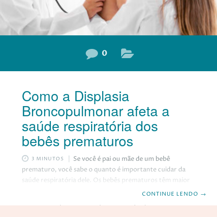
0
Como a Displasia
Broncopulmonar afeta a
saúde respiratória dos
bebês prematuros
Se você é pai ou mãe de um bebê
3 MINUTOS
prematuro, você sabe o quanto é importante cuidar da
saúde respiratória dele. Os bebês prematuros têm maior
risco de desenvolver uma doença pulmonar crônica
CONTINUE LENDO
→
chamada Displasia Broncopulmonar, que pode trazer
complicações para a vida toda. O que é a Displasia