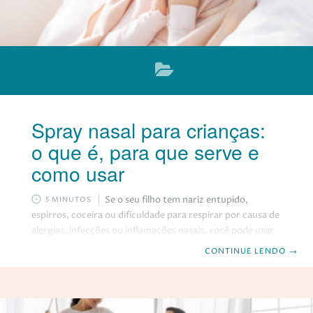
Spray nasal para crianças:
o que é, para que serve e
como usar
Se o seu filho tem nariz entupido,
5 MINUTOS
espirros, coceira ou dificuldade para respirar por causa de
alergias, infecções ou inflamações nasais, você pode usar
um spray nasal para aliviar os sintomas e melhorar a
CONTINUE LENDO
→
qualidade de vida dele. Mas você sabe o que é um spray
nasal, para que serve e como usar corretamente? Neste
artigo, vamos explicar tudo o que você precisa saber
sobre esse produto e dar algumas dicas de como escolher