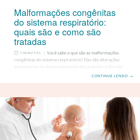
Malformações congênitas
do sistema respiratório:
quais são e como são
tratadas
Você sabe o que são as malformações
5 MINUTOS
congênitas do sistema respiratório? Elas são alterações
que ocorrem no desenvolvimento dos pulmões e das vias
aéreas durante a gestação, podendo causar problemas
CONTINUE LENDO
→
respiratórios nos bebês e nas crianças. Quais são os tipos
mais comuns de malformações congênitas do sistema
respiratório? As malformações congênitas do sistema
respiratório podem afetar diferentes partes dos pulmões
e das vias aéreas, como os brônquios, os bronquíolos, os
alvéolos e os vasos sanguíneos. Elas podem ser isoladas ou
associadas a