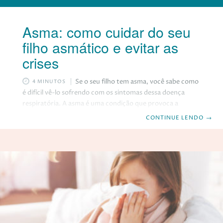
Asma: como cuidar do seu
filho asmático e evitar as
crises
Se o seu filho tem asma, você sabe como
4 MINUTOS
é difícil vê-lo sofrendo com os sintomas dessa doença
respiratória. A asma é uma condição que provoca a
inflamação e o estreitamento dos brônquios, dificultando
CONTINUE LENDO
→
a passagem do ar e causando falta de ar, chiado no peito,
tosse e sensação de aperto no peito. A asma pode ser
desencadeada por diversos fatores, como alérgenos,
irritantes, infecções respiratórias, exercícios físicos,
mudanças climáticas, estresse emocional e
medicamentos. A asma é uma doença crônica e pode