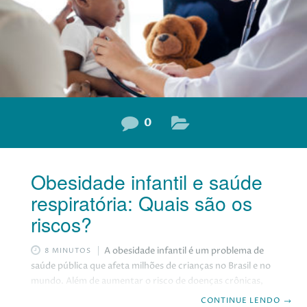
são os
0
Obesidade infantil e saúde
respiratória: Quais são os
riscos?
A obesidade infantil é um problema de
8 MINUTOS
saúde pública que afeta milhões de crianças no Brasil e no
mundo. Além de aumentar o risco de doenças crônicas,
como diabetes, hipertensão e câncer, a obesidade infantil
CONTINUE LENDO
→