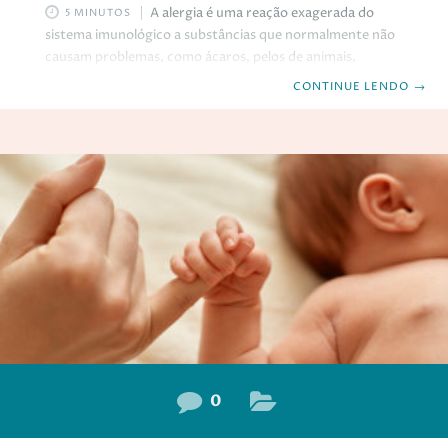
A alergia é uma reação exagerada do
5 MINUTOS
sistema imunológico a substâncias que normalmente não
causam problemas, como ácaros, pelos de animais,
alimentos, medicamentos, etc. Essas substâncias são
CONTINUE LENDO
→
chamadas de alérgenos, e podem provocar sintomas
como coceira, espirros, tosse, falta de ar, vermelhidão,
inchaço, etc. Se você tem alergia, pode se perguntar se o
seu filho também pode ter. A resposta é: depende. A
alergia é uma condição que tem uma influência genética,
mas também ambiental. Isso significa que o seu filho pode
0