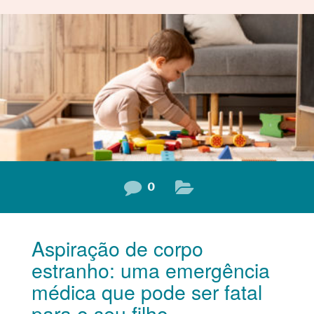
Broncopulmonar? A Displasia Broncopulmonar (DBP) é
uma doença pulmonar crônica que afeta os bebês
prematuros, principalmente aqueles que nasceram antes
de 30 semanas de gestação ou com menos de 1.000
gramas. A DBP
0
Aspiração de corpo
estranho: uma emergência
médica que pode ser fatal
para o seu filho