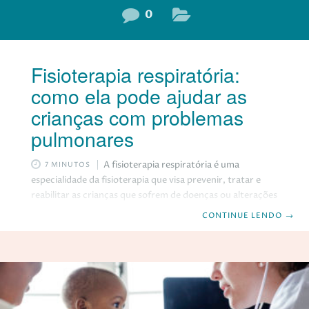
0
Fisioterapia respiratória:
como ela pode ajudar as
crianças com problemas
pulmonares
A fisioterapia respiratória é uma
7 MINUTOS
especialidade da fisioterapia que visa prevenir, tratar e
reabilitar as crianças que sofrem de doenças ou alterações
que afetam o sistema respiratório, como asma, bronquite,
CONTINUE LENDO
→
pneumonia, fibrose cística, etc. A fisioterapia respiratória
pode ajudar as crianças a melhorar a sua capacidade
pulmonar, a eliminar as secreções, a reduzir a inflamação,
a aliviar os sintomas, a prevenir as complicações, a
melhorar a qualidade de vida, etc. Neste post, vamos
explicar como a fisioterapia respiratória funciona, quais