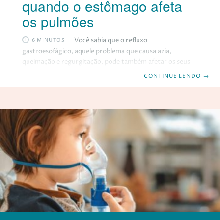
quando o estômago afeta
os pulmões
Você sabia que o refluxo
6 MINUTOS
gastroesofágico, aquele problema que causa azia,
queimação e regurgitação, pode também afetar os seus
pulmões? Pois é, o refluxo gastroesofágico é uma
CONTINUE LENDO
→
condição em que o ácido do estômago volta para o
esôfago, e às vezes, pode chegar até a garganta, a boca e
as vias aéreas, causando inflamação, irritação e infecção.
O refluxo gastroesofágico pode ser um fator de risco ou
de agravamento para diversas doenças respiratórias,
como asma, bronquite, pneumonia, fibrose pulmonar,
etc. Por isso,