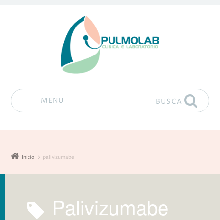
MENU
BUSCA
Pular para o conteúdo
Início
palivizumabe
palivizumabe