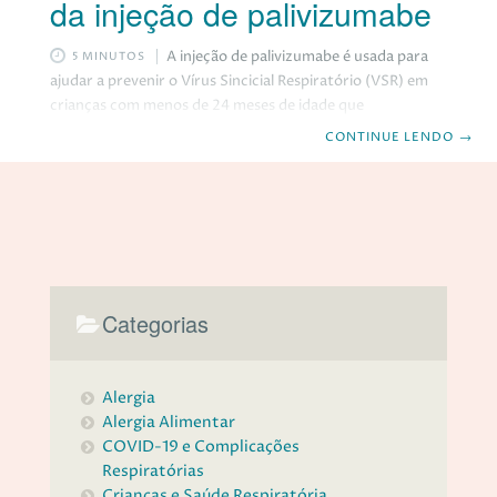
da injeção de palivizumabe
A injeção de palivizumabe é usada para
5 MINUTOS
ajudar a prevenir o Vírus Sincicial Respiratório (VSR) em
crianças com menos de 24 meses de idade que
apresentam alto risco de contraí-lo. O VSR é um vírus
CONTINUE LENDO
→
respiratório comum que geralmente causa sintomas
semelhantes aos da gripe e resfriado. A maioria das
pessoas se recuperam em cerca de uma ou duas semanas,
porém, pode ser perigoso, principalmente as crianças. No
artigo de hoje, você vai saber mais sobre a injeção de
palivizumabe, para o
Categorias
Alergia
Alergia Alimentar
COVID-19 e Complicações
Respiratórias
Crianças e Saúde Respiratória