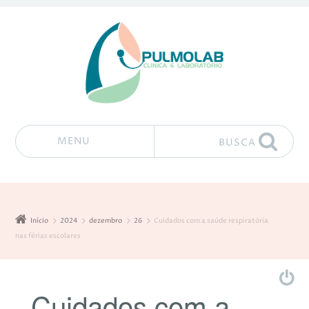
MENU
BUSCA
Pular para o conteúdo
Início
2024
dezembro
26
Cuidados com a saúde respiratória
nas férias escolares
Cuidados com a