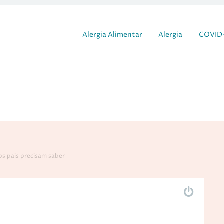
Pular para o conteúdo
Alergia Alimentar
Alergia
COVID-
os pais precisam saber