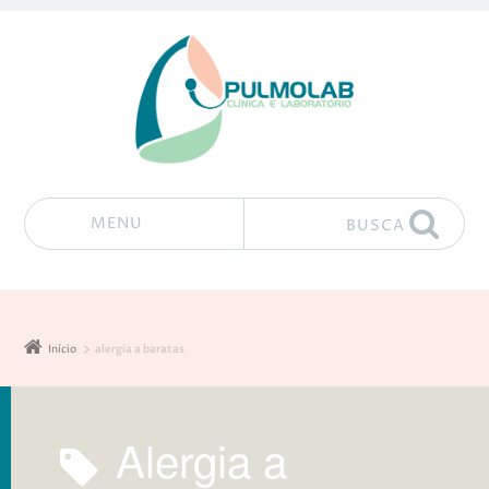
MENU
BUSCA
Pular para o conteúdo
Início
alergia a baratas
alergia a