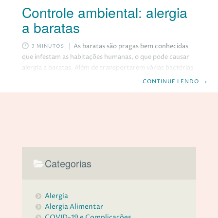
Controle ambiental: alergia
a baratas
As baratas são pragas bem conhecidas
3 MINUTOS
que infestam as habitações humanas, o que pode causar
alergia a baratas. Além de transportarem várias bactérias
que podem ser transmitidas para as pessoas, as baratas
CONTINUE LENDO
→
são conhecidas por agravar doenças alérgicas como asma
e rinite. Embora existam milhares de espécies de baratas
só 1% são domésticas. A barata americana (Periplaneta
americana) e a barata alemã (Blatella germanica) são as
mais propensas a causar alergia. Onde encontramos as
baratas? As baratas são encontradas em todo mundo,
Categorias
Alergia
Alergia Alimentar
COVID-19 e Complicações