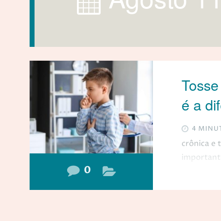
Tosse 
é a di
4 MINU
crônica e 
importante
0
de um mec
agentes qu
inferiores
por isso q