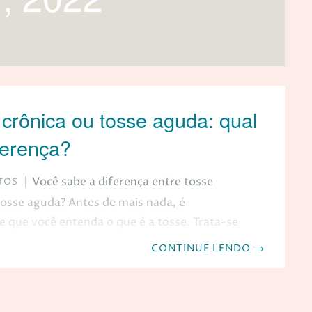
crônica ou tosse aguda: qual
ferença?
Você sabe a diferença entre tosse
TOS
tosse aguda? Antes de mais nada, é
 que você entenda o que é a tosse. Trata-se
anismo de defesa do organismo contra
CONTINUE LENDO
→
e irritam as vias aéreas superiores e
. Pode estar associada a diversas doenças e é
ue a tosse é considerada um sintoma.