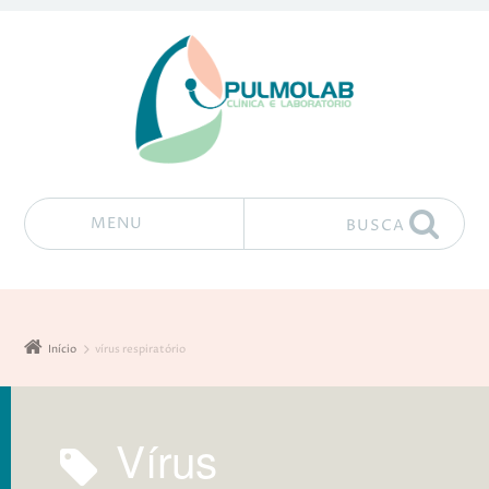
MENU
BUSCA
Pular para o conteúdo
Início
vírus respiratório
vírus