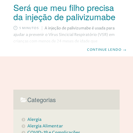
Será que meu filho precisa
da injeção de palivizumabe
A injeção de palivizumabe é usada para
5 MINUTOS
ajudar a prevenir o Vírus Sincicial Respiratório (VSR) em
crianças com menos de 24 meses de idade que
apresentam alto risco de contraí-lo. O VSR é um vírus
CONTINUE LENDO
→
respiratório comum que geralmente causa sintomas
semelhantes aos da gripe e resfriado. A maioria das
pessoas se recuperam em cerca de uma ou duas semanas,
porém, pode ser perigoso, principalmente as crianças. No
artigo de hoje, você vai saber mais sobre a injeção de
palivizumabe, para o
Categorias
Alergia
Alergia Alimentar
COVID-19 e Complicações