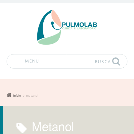
MENU
BUSCA
Pular para o conteúdo
Início
metanol
metanol