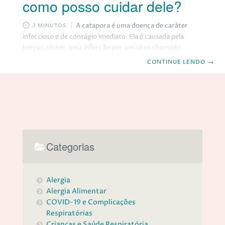
como posso cuidar dele?
A catapora é uma doença de caráter
3 MINUTOS
infeccioso e de contágio imediato. Ela é causada pela
herpes zóster, uma infecção por um vírus chamado
varicela zóster. Mesmo sendo um problema comum, é
CONTINUE LENDO
→
preciso dedicar certa atenção a ele. Por isso, fica o
questionamento: o que você sabe sobre a catapora? Será
que você e sua família estão corretamente imunizadas?
Sabe o que ela pode causar? Confira o artigo a seguir e tire
todas as suas dúvidas! Catapora: o que é, período de
Categorias
Alergia
Alergia Alimentar
COVID-19 e Complicações
Respiratórias
Crianças e Saúde Respiratória