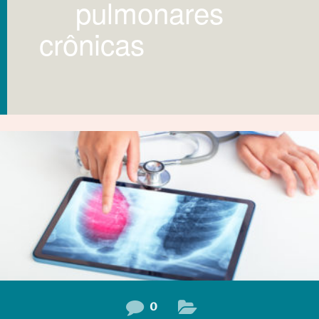
pulmonares
crônicas
0