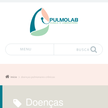
MENU
BUSCA
Pular para o conteúdo
Início
doenças pulmonares crônicas
doenças