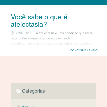
Você sabe o que é
atelectasia?
A atelectasia é uma condição que afeta
5 MINUTOS
os pulmões e impede que eles se expandam
completamente. Isso reduz a capacidade respiratória e
pode causar sintomas como falta de ar, tosse, dor no
CONTINUE LENDO
→
peito e febre. A atelectasia pode ser parcial ou total,
afetando uma parte ou todo um pulmão. Neste post,
vamos explicar o que é a atelectasia, como diagnosticá-la,
quais são as suas principais causas, qual o seu tratamento
e quando procurar ajuda médica. O que é atelectasia? A
atelectasia ocorre
Categorias
Alergia