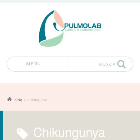
MENU
BUSCA
Pular para o conteúdo
Início
Chikungunya
Chikungunya