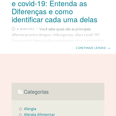
e covid-19: Entenda as
Diferenças e como
identificar cada uma delas
Você sabe quais são as principais
8 MINUTOS
diferenças entre dengue, chikungunya, zika e covid-19?
Essas quatro doenças são causadas por vírus transmitidos
por mosquitos (arboviroses) ou por contato com pessoas
CONTINUE LENDO
→
infectadas, e podem apresentar sintomas parecidos,
como febre, dor de cabeça, dor no corpo e mal-estar. No
entanto, cada uma delas tem características específicas
que podem ajudar você a reconhecê-las e a buscar o
tratamento adequado. Neste post, vamos explicar quais
são as diferenças entre dengue, chikungunya, zika e
covid-19, e como identificar
Categorias
Alergia
Alergia Alimentar