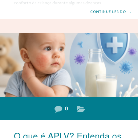
conforto da criança durante algumas doenças
respiratórias. No entanto, ela nem sempre precisa fazer
CONTINUE LENDO
→
parte da rotina. Uma dúvida muito comum entre os pais é
se o nariz pode ser lavado várias vezes ao dia ou se o
excesso pode causar algum problema. A resposta depende
da situação clínica da criança. O que é a lavagem nasal? A
lavagem nasal é um procedimento simples
0
O que é APLV? Entenda os