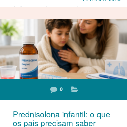
CONTINUE LENDO
→
que gera dúvidas e preocupação nos pais. A boa notícia é
que a maioria dessas reações não representam risco
grave. Ainda assim, existem situações que exigem
avaliação médica. Saber reconhecer esses sinais ajuda a
agir com segurança. Atenção: estamos falando de insetos
que não injetam veneno. Venenos de abelha, marimbondo
e formiga lava
0
Prednisolona infantil: o que
os pais precisam saber