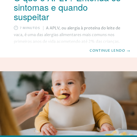
sintomas e quando
suspeitar
A APLV, ou alergia à proteína do leite de
7 MINUTOS
vaca, é uma das alergias alimentares mais comuns nos
primeiros anos de vida acometendo até 2% das crianças.
Ela acontece quando o sistema imunológico reage de
CONTINUE LENDO
→
forma inadequada às proteínas presentes no leite de vaca.
Embora seja relativamente frequente na infância, a APLV
ainda gera muitas dúvidas. Afinal, ela pode provocar
sintomas digestivos, respiratórios e de pele, além de ser
frequentemente confundida com a intolerância à lactose.
Entender essa diferença é o primeiro