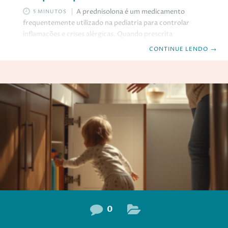
A prednisolona é um medicamento
5 MINUTOS
frequentemente utilizado na pediatria para controlar
inflamações e crises alérgicas. Quando prescrita
corretamente e utilizada pelo tempo adequado, costuma
CONTINUE LENDO
→
ser segura e eficaz. Ainda assim, muitos pais ficam
inseguros ao receber prescrição dessa medicação para
seus filhos. Afinal, por que ela é indicada? Existem riscos? E
quando é preciso ter mais atenção? O que é a
prednisolona? A prednisolona pertence ao grupo dos
corticosteroides, medicamentos capazes de reduzir
inflamações e controlar respostas exageradas do sistema
imunológico. Por
0